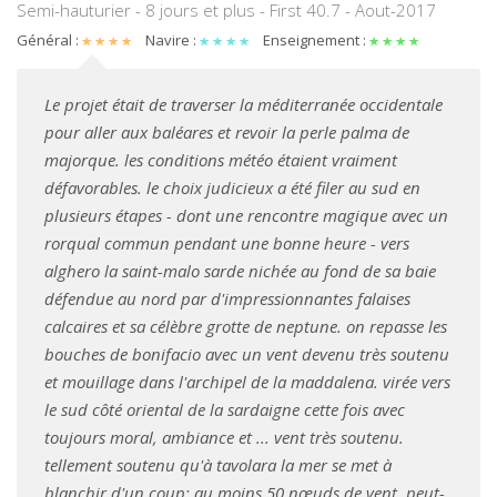
Semi-hauturier - 8 jours et plus - First 40.7 - Aout-2017
Général :
Navire :
Enseignement :
Le projet était de traverser la méditerranée occidentale
pour aller aux baléares et revoir la perle palma de
majorque. les conditions météo étaient vraiment
défavorables. le choix judicieux a été filer au sud en
plusieurs étapes - dont une rencontre magique avec un
rorqual commun pendant une bonne heure - vers
alghero la saint-malo sarde nichée au fond de sa baie
défendue au nord par d'impressionnantes falaises
calcaires et sa célèbre grotte de neptune. on repasse les
bouches de bonifacio avec un vent devenu très soutenu
et mouillage dans l'archipel de la maddalena. virée vers
le sud côté oriental de la sardaigne cette fois avec
toujours moral, ambiance et ... vent très soutenu.
tellement soutenu qu'à tavolara la mer se met à
blanchir d'un coup: au moins 50 nœuds de vent, peut-