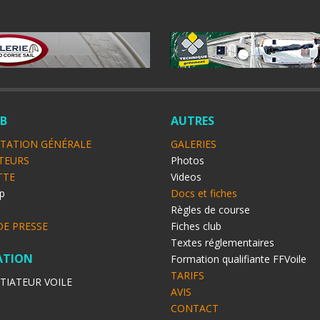
UB
AUTRES
TATION GÉNÉRALE
GALERIES
TEURS
Photos
TTE
Videos
p
Docs et fiches
o
Règles de course
DE PRESSE
Fiches club
Textes réglementaires
ATION
Formation qualifiante FFVoile
TARIFS
ITIATEUR VOILE
AVIS
CONTACT