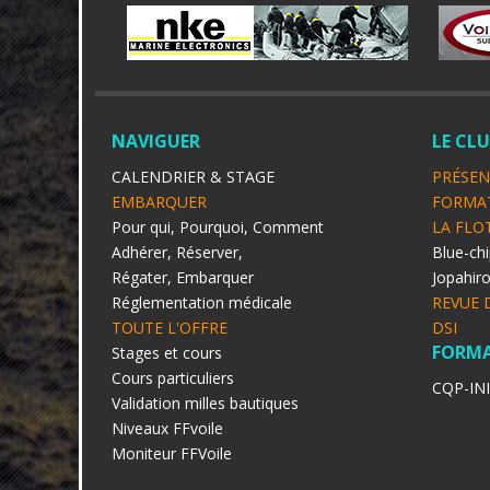
NAVIGUER
LE CL
CALENDRIER & STAGE
PRÉSEN
EMBARQUER
FORMA
Pour qui, Pourquoi, Comment
LA FLO
Adhérer, Réserver,
Blue-chi
Régater, Embarquer
Jopahir
Réglementation médicale
REVUE 
TOUTE L'OFFRE
DSI
FORM
Stages et cours
Cours particuliers
CQP-IN
Validation milles bautiques
Niveaux FFvoile
Moniteur FFVoile