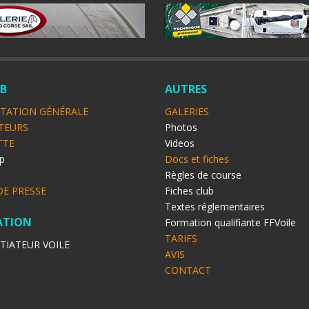
UB
AUTRES
TATION GÉNÉRALE
GALERIES
TEURS
Photos
TTE
Videos
p
Docs et fiches
o
Règles de course
DE PRESSE
Fiches club
Textes réglementaires
ATION
Formation qualifiante FFVoile
TARIFS
ITIATEUR VOILE
AVIS
CONTACT