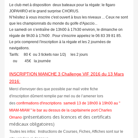
Le club met à disposition deux bateaux pour la régate: le figaro
JOPAHIRO et le grand surprise CHORUS.
N’hésitez à vous inscrire c'est ouvert à tous les niveaux ... Ceux ne sont
que les championnats du monde du golfe d'Ajaccio...
Le samedi on s’entraîne de 13h00 à 17h30 environ, le dimanche on
régate de 9h30 à 17h00 . Pour s'inscrire appelez le 06 83 39 81 85.
Le prix comprend l'inscription à la régate et les 2 journées de
navigations.
Tarifs: 80 € ou 3 tickets nav 1/2j les 2 jours
ou 45€ la journée
INSCRIPTION MANCHE 3 Challenge VIF 2016 du 13 Mars
2016:
Merci d'envoyer des que possible par mail votre fiche
d'inscription dûment remplie par mel ou de l’amener lors
des
confirmations d'inscriptions samedi 13 de 18h00 à 19h00 au "
MIAM-MIAM " le bar au dessus de la capitainerie port Charles
présentations des licences et des certificats
Ornano
(
médicaux obligatoires)
Toutes les infos: Instructions de Courses, Fiches, Affiches sont sur le