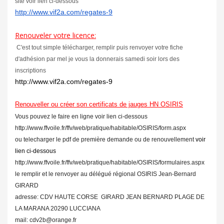
site voir lien ci-dessous
http://www.vif2a.com/regates-9
Renouveler votre licence:
C'est tout simple télécharger, remplir puis renvoyer votre fiche
d'adhésion par mel je vous la donnerais samedi soir lors des
inscriptions
http://www.vif2a.com/regates-9
Renouveller ou créer son certificats de jauges HN OSIRIS
Vous pouvez le faire en ligne voir lien ci-dessous
http://www.ffvoile.fr/ffv/web/pratique/habitable/OSIRIS/form.aspx
ou telecharger le pdf de première demande ou de renouvellement
voir
lien ci-dessous
http://www.ffvoile.fr/ffv/web/pratique/habitable/OSIRIS/formulaires.aspx
le remplir et le renvoyer au délégué régional OSIRIS Jean-Bernard
GIRARD
adresse: CDV HAUTE CORSE GIRARD JEAN BERNARD PLAGE DE
LA MARANA 20290 LUCCIANA
mail: cdv2b@orange.fr